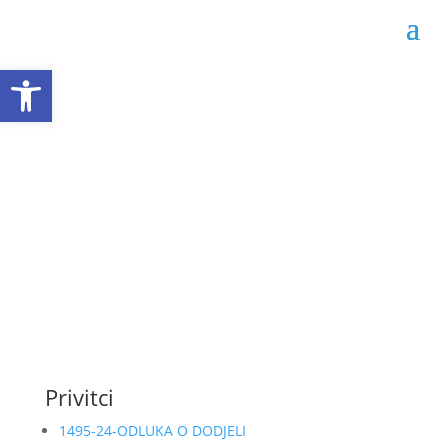
Open toolbar
Odluka o dodjeli
ugovora 02-04-1495/24
Datum objave: 01.07.2024.
Privitci
1495-24-ODLUKA O DODJELI