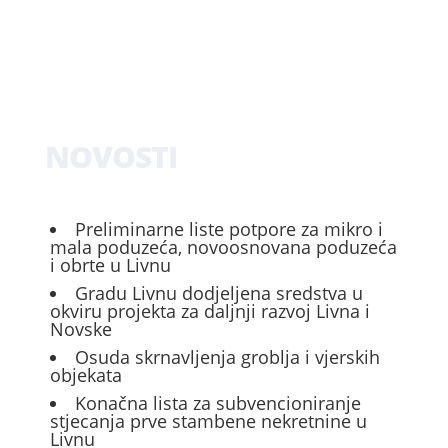
NOVOSTI
Preliminarne liste potpore za mikro i
mala poduzeća, novoosnovana poduzeća
i obrte u Livnu
Gradu Livnu dodjeljena sredstva u
okviru projekta za daljnji razvoj Livna i
Novske
Osuda skrnavljenja groblja i vjerskih
objekata
Konačna lista za subvencioniranje
stjecanja prve stambene nekretnine u
Livnu