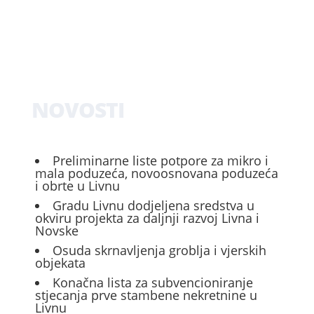
NOVOSTI
Preliminarne liste potpore za mikro i
mala poduzeća, novoosnovana poduzeća
i obrte u Livnu
Gradu Livnu dodjeljena sredstva u
okviru projekta za daljnji razvoj Livna i
Novske
Osuda skrnavljenja groblja i vjerskih
objekata
Konačna lista za subvencioniranje
stjecanja prve stambene nekretnine u
Livnu