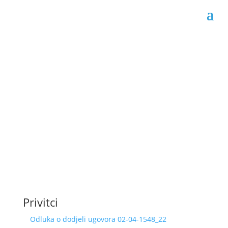
Odluka o dodjeli
ugovora 02-04-1548/22
Datum objave: 22.07.2022.
Privitci
Odluka o dodjeli ugovora 02-04-1548_22