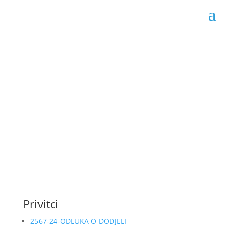
Odluka o dodjeli
ugovora 02-04-2567/24
Datum objave: 30.10.2024.
Privitci
2567-24-ODLUKA O DODJELI