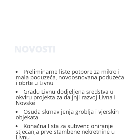
NOVOSTI
Preliminarne liste potpore za mikro i
mala poduzeća, novoosnovana poduzeća
i obrte u Livnu
Gradu Livnu dodjeljena sredstva u
okviru projekta za daljnji razvoj Livna i
Novske
Osuda skrnavljenja groblja i vjerskih
objekata
Konačna lista za subvencioniranje
stjecanja prve stambene nekretnine u
Livnu