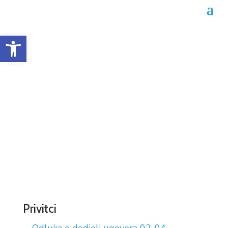
Open toolbar
Odluka o dodjeli ugovora
02-04-1849/22
Datum objave: 10.09.2022.
Privitci