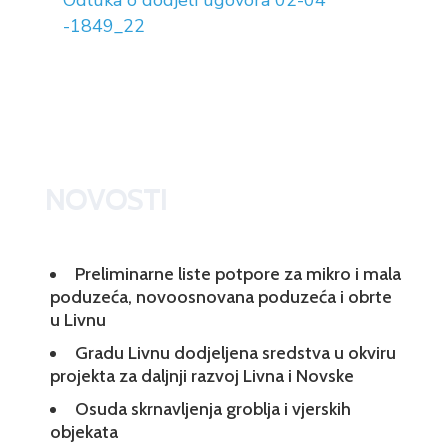
Odluka o dodjeli ugovora 02-04
-1849_22
NOVOSTI
Preliminarne liste potpore za mikro i mala
poduzeća, novoosnovana poduzeća i obrte
u Livnu
Gradu Livnu dodjeljena sredstva u okviru
projekta za daljnji razvoj Livna i Novske
Osuda skrnavljenja groblja i vjerskih
objekata