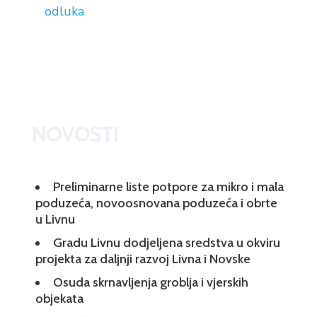
odluka
NOVOSTI
Preliminarne liste potpore za mikro i mala
poduzeća, novoosnovana poduzeća i obrte
u Livnu
Gradu Livnu dodjeljena sredstva u okviru
projekta za daljnji razvoj Livna i Novske
Osuda skrnavljenja groblja i vjerskih
objekata