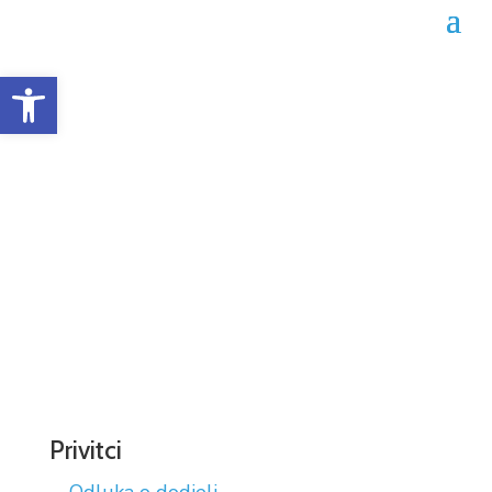
Open toolbar
Odluka o dodjeli ugovora
02-04-2660/25
Datum objave: 24.09.2025.
Privitci