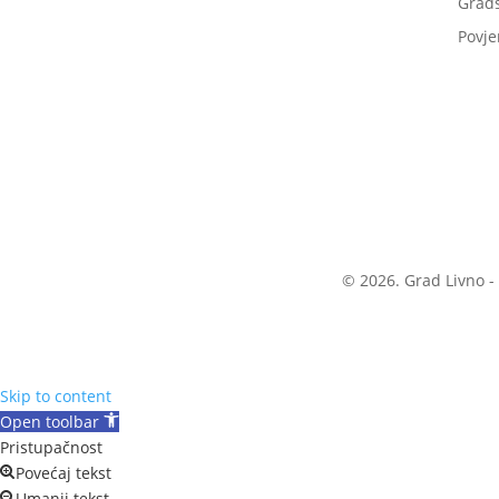
Grads
Povje
© 2026. Grad Livno -
Skip to content
Open toolbar
Pristupačnost
Povećaj tekst
Umanji tekst