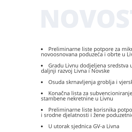
NOVOS
Preliminarne liste potpore za mik
novoosnovana poduzeća i obrte u L
Gradu Livnu dodjeljena sredstva u
daljnji razvoj Livna i Novske
Osuda skrnavljenja groblja i vjers
Konačna lista za subvencioniranje
stambene nekretnine u Livnu
Preliminarne liste korisnika potp
i srodne djelatnosti i žene poduzetni
U utorak sjednica GV-a Livna