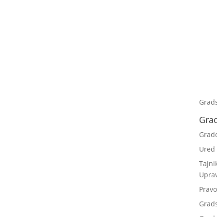
Grad
Gra
Grad
Ured
Tajni
Upra
Pravo
Grad