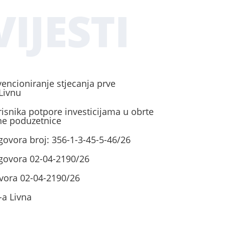
IJESTI
vencioniranje stjecanja prve
Livnu
risnika potpore investicijama u obrte
ene poduzetnice
govora broj: 356-1-3-45-5-46/26
ugovora 02-04-2190/26
vora 02-04-2190/26
-a Livna