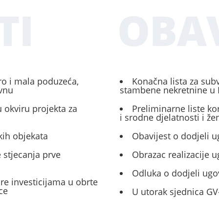
TI
OBAV
ro i mala poduzeća,
Konačna lista za sub
ivnu
stambene nekretnine u 
 okviru projekta za
Preliminarne liste ko
i srodne djelatnosti i ž
kih objekata
Obavijest o dodjeli u
 stjecanja prve
Obrazac realizacije 
Odluka o dodjeli ugo
ore investicijama u obrte
ce
U utorak sjednica GV