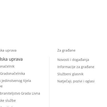
ska uprava
Za građane
dska uprava
Novosti i događanja
onačelnik
Informacije za građane
 Gradonačelnika
Službeni glasnik
k Jedinstvenog tijela
Natječaji, pozivi i oglasi
ve
braniteljstvo Grada Livna
ske službe