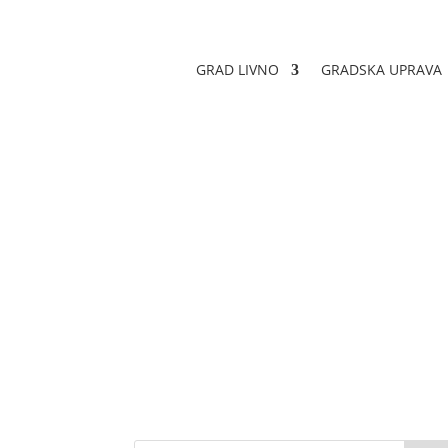
GRAD LIVNO
GRADSKA UPRAVA
Odluka o dodjeli
Datum objave: 18.01.2024.