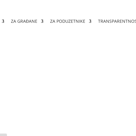
ZA GRAĐANE
ZA PODUZETNIKE
TRANSPARENTNO
 ugovora 02-04-3283/23