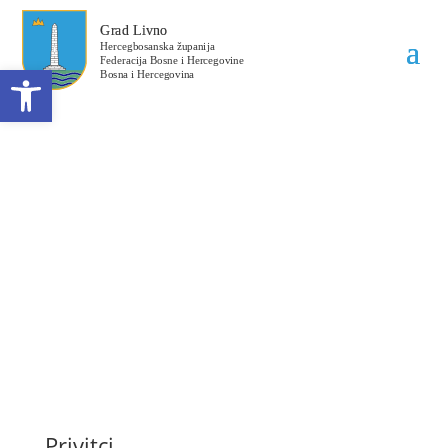
Open toolbar
Odluka o dodjeli
ugovora 02-04-3341/24
Datum objave: 05.12.2024.
Privitci