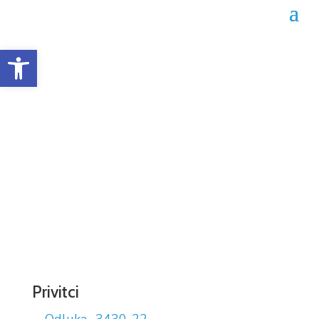
Open toolbar
Odluka o dodjeli ugovora
02-04-3430/22
Datum objave: 20.12.2022.
Privitci