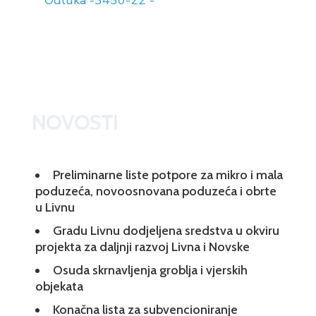
Odluka -3430-22 -
NOVOSTI
Preliminarne liste potpore za mikro i mala
poduzeća, novoosnovana poduzeća i obrte
u Livnu
Gradu Livnu dodjeljena sredstva u okviru
projekta za daljnji razvoj Livna i Novske
Osuda skrnavljenja groblja i vjerskih
objekata
Konačna lista za subvencioniranje