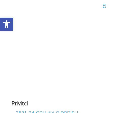
Open toolbar
Odluka o dodjeli ugovora
02-04-3521/24
Datum objave: 30.10.2024.
Privitci