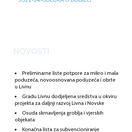
3521-24-ODLUKA O DODJELI
NOVOSTI
Preliminarne liste potpore za mikro i mala
poduzeća, novoosnovana poduzeća i obrte
u Livnu
Gradu Livnu dodjeljena sredstva u okviru
projekta za daljnji razvoj Livna i Novske
Osuda skrnavljenja groblja i vjerskih
objekata
Konačna lista za subvencioniranje