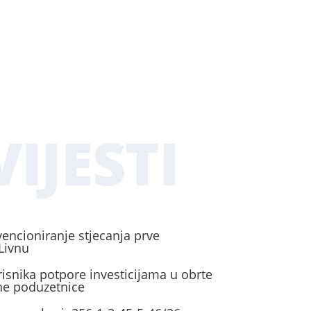
IJESTI
vencioniranje stjecanja prve
Livnu
risnika potpore investicijama u obrte
ene poduzetnice