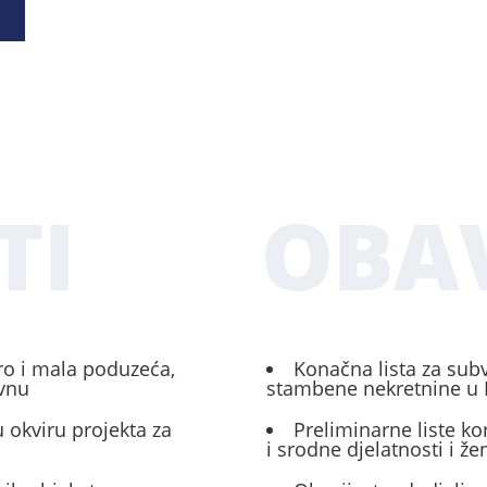
TI
OBAV
ro i mala poduzeća,
Konačna lista za sub
ivnu
stambene nekretnine u 
 okviru projekta za
Preliminarne liste ko
i srodne djelatnosti i ž