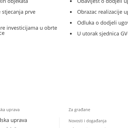
kih objekata
Obavijest o dodjeli u
 stjecanja prve
Obrazac realizacije 
Odluka o dodjeli ugo
ore investicijama u obrte
ce
U utorak sjednica GV
ska uprava
Za građane
dska uprava
Novosti i događanja