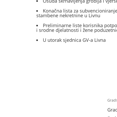
Osuda skrnavljenja groblja i vjers
Konačna lista za subvencioniranje
stambene nekretnine u Livnu
Preliminarne liste korisnika potp
i srodne djelatnosti i žene poduzetni
U utorak sjednica GV-a Livna
Grad
Gra