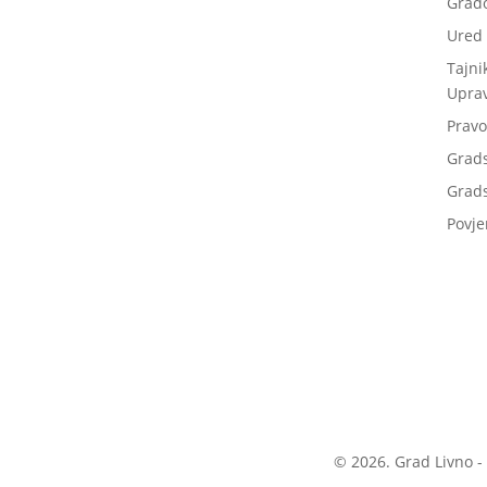
Grad
Ured
Tajni
Upra
Pravo
Grad
Grads
Povje
© 2026. Grad Livno -