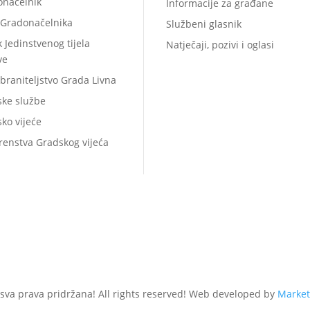
onačelnik
Informacije za građane
 Gradonačelnika
Službeni glasnik
k Jedinstvenog tijela
Natječaji, pozivi i oglasi
ve
braniteljstvo Grada Livna
ske službe
ko vijeće
renstva Gradskog vijeća
 sva prava pridržana! All rights reserved! Web developed by
Market