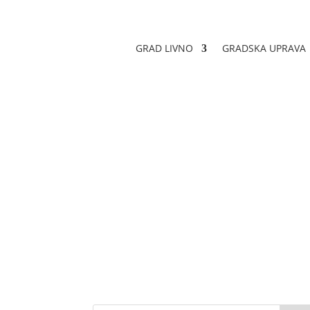
GRAD LIVNO
GRADSKA UPRAVA
Odluka o dodjeli
Datum objave: 16.07.2022.