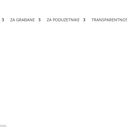
ZA GRAĐANE
ZA PODUZETNIKE
TRANSPARENTNO
 ugovora 02-04-569/22