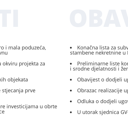
TI
OBAV
ro i mala poduzeća,
Konačna lista za sub
ivnu
stambene nekretnine u 
 okviru projekta za
Preliminarne liste ko
i srodne djelatnosti i ž
kih objekata
Obavijest o dodjeli u
 stjecanja prve
Obrazac realizacije 
Odluka o dodjeli ugo
ore investicijama u obrte
ce
U utorak sjednica GV