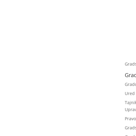
Grad
Gra
Grad
Ured
Tajni
Upra
Pravo
Grad