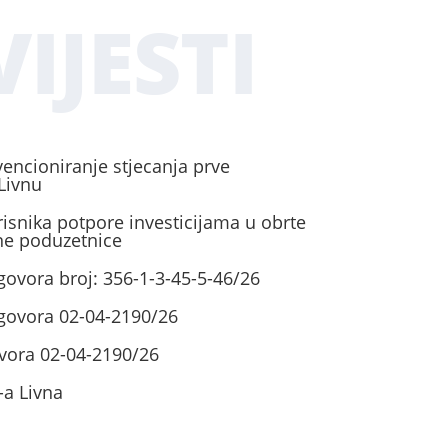
IJESTI
vencioniranje stjecanja prve
Livnu
risnika potpore investicijama u obrte
ene poduzetnice
govora broj: 356-1-3-45-5-46/26
ugovora 02-04-2190/26
vora 02-04-2190/26
-a Livna