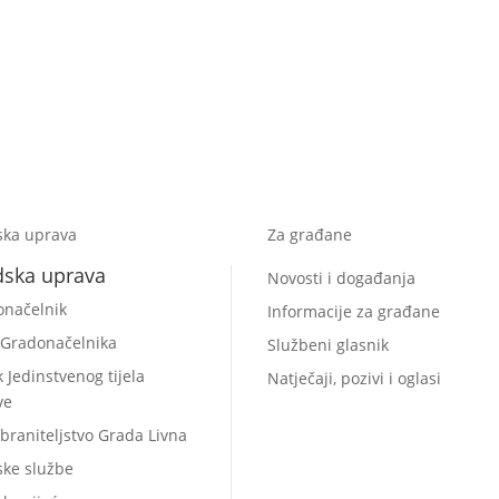
ska uprava
Za građane
dska uprava
Novosti i događanja
onačelnik
Informacije za građane
 Gradonačelnika
Službeni glasnik
k Jedinstvenog tijela
Natječaji, pozivi i oglasi
ve
braniteljstvo Grada Livna
ske službe