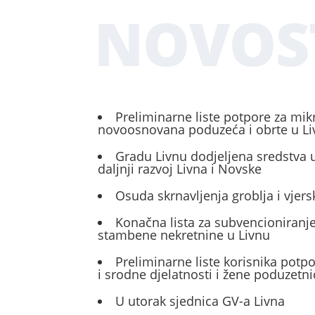
NOVOS
Preliminarne liste potpore za mik
novoosnovana poduzeća i obrte u L
Gradu Livnu dodjeljena sredstva u
daljnji razvoj Livna i Novske
Osuda skrnavljenja groblja i vjers
Konačna lista za subvencioniranje
stambene nekretnine u Livnu
Preliminarne liste korisnika potp
i srodne djelatnosti i žene poduzetni
U utorak sjednica GV-a Livna