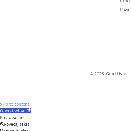
Grads
Povje
© 2026. Grad Livno -
Skip to content
Open toolbar
Pristupačnost
Povećaj tekst
Umanji tekst