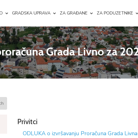
NO
GRADSKA UPRAVA
ZA GRAĐANE
ZA PODUZETNIKE
proračuna Grada Livno za 20
Privitci
ODLUKA o izvršavanju Proračuna Grada Livna