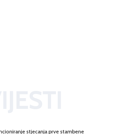
IJESTI
ncioniranje stjecanja prve stambene