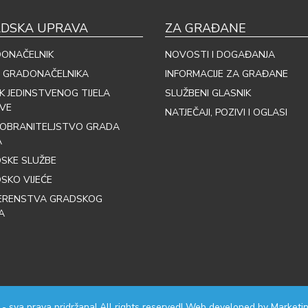
DSKA UPRAVA
ZA GRAĐANE
ONAČELNIK
NOVOSTI I DOGAĐANJA
 GRADONAČELNIKA
INFORMACIJE ZA GRAĐANE
IK JEDINSTVENOG TIJELA
SLUŽBENI GLASNIK
VE
NATJEČAJI, POZIVI I OGLASI
OBRANITELJSTVO GRADA
A
SKE SLUŽBE
SKO VIJEĆE
ERENSTVA GRADSKOG
A
 - sva prava pridržana! All rights reserved! Web developed by
Marketin