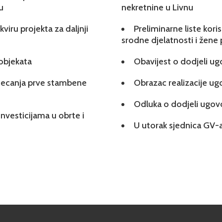
u
nekretnine u Livnu
viru projekta za daljnji
Preliminarne liste kori
srodne djelatnosti i žene
 objekata
Obavijest o dodjeli u
tjecanja prve stambene
Obrazac realizacije u
Odluka o dodjeli ugo
investicijama u obrte i
U utorak sjednica GV-a