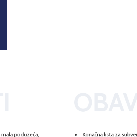
I
OBAV
 i mala poduzeća,
Konačna lista za subve