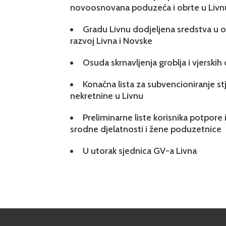
novoosnovana poduzeća i obrte u Livn
Gradu Livnu dodjeljena sredstva u ok
razvoj Livna i Novske
Osuda skrnavljenja groblja i vjerskih
Konačna lista za subvencioniranje s
nekretnine u Livnu
Preliminarne liste korisnika potpore 
srodne djelatnosti i žene poduzetnice
U utorak sjednica GV-a Livna