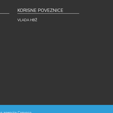
KORISNE POVEZNICE
VLADA HBŽ
g agencija
Convoco