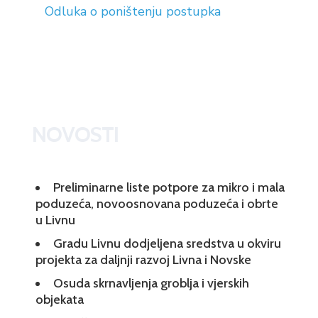
Odluka o poništenju postupka
NOVOSTI
Preliminarne liste potpore za mikro i mala
poduzeća, novoosnovana poduzeća i obrte
u Livnu
Gradu Livnu dodjeljena sredstva u okviru
projekta za daljnji razvoj Livna i Novske
Osuda skrnavljenja groblja i vjerskih
objekata