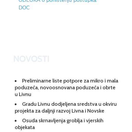
ODLUKA o poništenju postupka.
DOC
NOVOSTI
Preliminarne liste potpore za mikro i mala
poduzeća, novoosnovana poduzeća i obrte
u Livnu
Gradu Livnu dodjeljena sredstva u okviru
projekta za daljnji razvoj Livna i Novske
Osuda skrnavljenja groblja i vjerskih
objekata