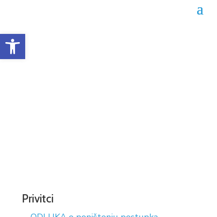
Open toolbar
Odluka o poništenju
postupka 02-04-2172/23
Datum objave: 17.07.2023.
Privitci