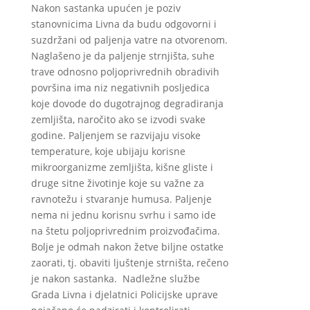
Nakon sastanka upućen je poziv
stanovnicima Livna da budu odgovorni i
suzdržani od paljenja vatre na otvorenom.
Naglašeno je da paljenje strnjišta, suhe
trave odnosno poljoprivrednih obradivih
površina ima niz negativnih posljedica
koje dovode do dugotrajnog degradiranja
zemljišta, naročito ako se izvodi svake
godine. Paljenjem se razvijaju visoke
temperature, koje ubijaju korisne
mikroorganizme zemljišta, kišne gliste i
druge sitne životinje koje su važne za
ravnotežu i stvaranje humusa. Paljenje
nema ni jednu korisnu svrhu i samo ide
na štetu poljoprivrednim proizvođačima.
Bolje je odmah nakon žetve biljne ostatke
zaorati, tj. obaviti ljuštenje strništa, rečeno
je nakon sastanka. Nadležne službe
Grada Livna i djelatnici Policijske uprave