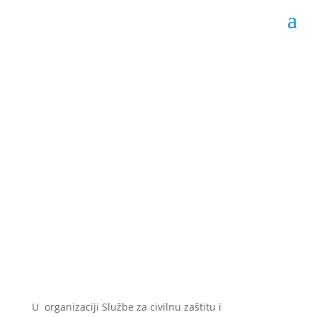
Održan sastanak o
sprječavanju požara
na otvorenom
Datum objave: 26.04.2023.
U organizaciji Službe za civilnu zaštitu i