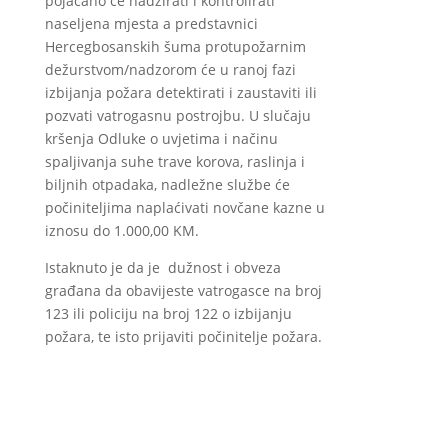
pojačano će nadzirati i kontrolirati
naseljena mjesta a predstavnici
Hercegbosanskih šuma protupožarnim
dežurstvom/nadzorom će u ranoj fazi
izbijanja požara detektirati i zaustaviti ili
pozvati vatrogasnu postrojbu. U slučaju
kršenja Odluke o uvjetima i načinu
spaljivanja suhe trave korova, raslinja i
biljnih otpadaka, nadležne službe će
počiniteljima naplaćivati novčane kazne u
iznosu do 1.000,00 KM.
Istaknuto je da je dužnost i obveza
građana da obavijeste vatrogasce na broj
123 ili policiju na broj 122 o izbijanju
požara, te isto prijaviti počinitelje požara.