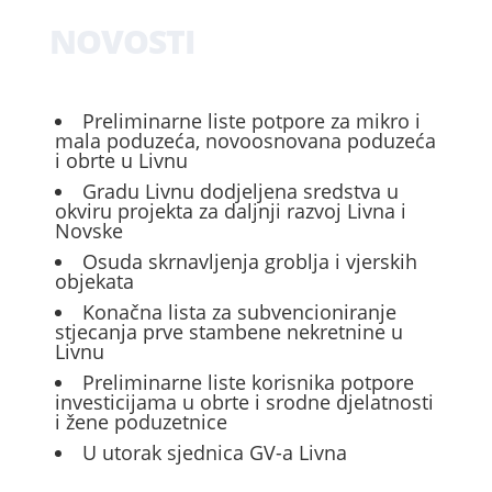
NOVOSTI
Preliminarne liste potpore za mikro i
mala poduzeća, novoosnovana poduzeća
i obrte u Livnu
Gradu Livnu dodjeljena sredstva u
okviru projekta za daljnji razvoj Livna i
Novske
Osuda skrnavljenja groblja i vjerskih
objekata
Konačna lista za subvencioniranje
stjecanja prve stambene nekretnine u
Livnu
Preliminarne liste korisnika potpore
investicijama u obrte i srodne djelatnosti
i žene poduzetnice
U utorak sjednica GV-a Livna