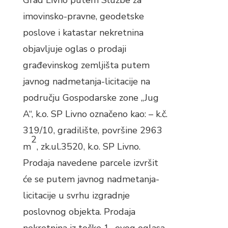
Grad Livno putem Službe za
imovinsko-pravne, geodetske
poslove i katastar nekretnina
objavljuje oglas o prodaji
građevinskog zemljišta putem
javnog nadmetanja-licitacije na
području Gospodarske zone „Jug
A“, k.o. SP Livno označeno kao: – k.č.
319/10, gradilište, površine 2963
2
m
, zk.ul.3520, k.o. SP Livno.
Prodaja navedene parcele izvršit
će se putem javnog nadmetanja-
licitacije u svrhu izgradnje
poslovnog objekta. Prodaja