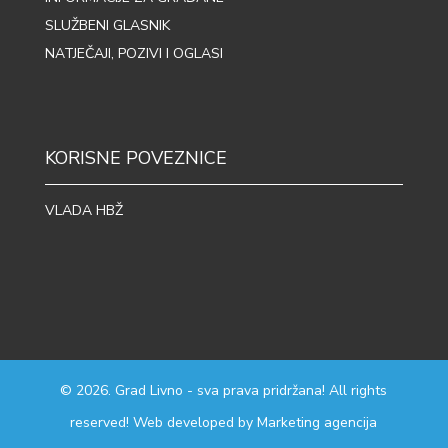
SLUŽBENI GLASNIK
NATJEČAJI, POZIVI I OGLASI
KORISNE POVEZNICE
VLADA HBŽ
© 2026. Grad Livno - sva prava pridržana! All rights
reserved! Web developed by
Marketing agencija