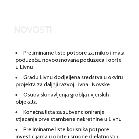
NOVOSTI
Preliminarne liste potpore za mikro i mala
poduzeća, novoosnovana poduzeća i obrte
u Livnu
Gradu Livnu dodjeljena sredstva u okviru
projekta za daljnji razvoj Livna i Novske
Osuda skrnavljenja groblja i vjerskih
objekata
Konačna lista za subvencioniranje
stjecanja prve stambene nekretnine u Livnu
Preliminarne liste korisnika potpore
investicijama u obrte i srodne djelatnosti i