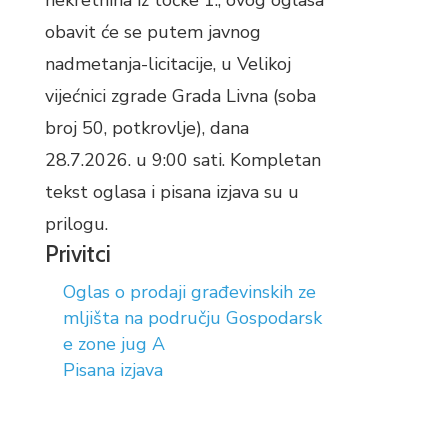
nekretnina iz točke 1., ovog oglasa
obavit će se putem javnog
nadmetanja-licitacije, u Velikoj
vijećnici zgrade Grada Livna (soba
broj 50, potkrovlje), dana
28.7.2026. u 9:00 sati. Kompletan
tekst oglasa i pisana izjava su u
prilogu.
Privitci
Oglas o prodaji građevinskih ze
mljišta na području Gospodarsk
e zone jug A
Pisana izjava