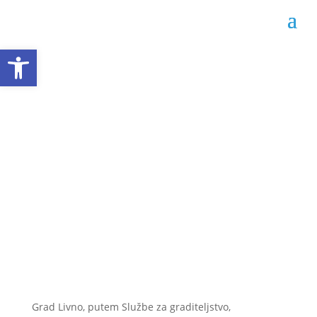
Open toolbar
Oglas o prodaji
stanova u vlasništvu
Grada Livna
Datum objave: 13.11.2023.
Grad Livno, putem Službe za graditeljstvo,