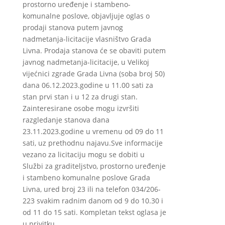
prostorno uređenje i stambeno-
komunalne poslove, objavljuje oglas o
prodaji stanova putem javnog
nadmetanja-licitacije vlasništvo Grada
Livna. Prodaja stanova će se obaviti putem
javnog nadmetanja-licitacije, u Velikoj
vijećnici zgrade Grada Livna (soba broj 50)
dana 06.12.2023.godine u 11.00 sati za
stan prvi stan i u 12 za drugi stan.
Zainteresirane osobe mogu izvršiti
razgledanje stanova dana
23.11.2023.godine u vremenu od 09 do 11
sati, uz prethodnu najavu.Sve informacije
vezano za licitaciju mogu se dobiti u
Službi za graditeljstvo, prostorno uređenje
i stambeno komunalne poslove Grada
Livna, ured broj 23 ili na telefon 034/206-
223 svakim radnim danom od 9 do 10.30 i
od 11 do 15 sati. Kompletan tekst oglasa je
u privitku.