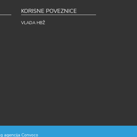
KORISNE POVEZNICE
VLADA HBŽ
g agencija
Convoco