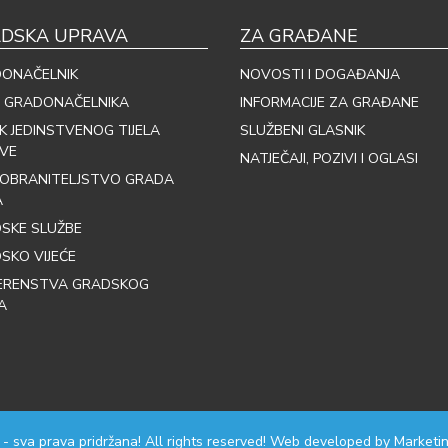
DSKA UPRAVA
ZA GRAĐANE
ONAČELNIK
NOVOSTI I DOGAĐANJA
 GRADONAČELNIKA
INFORMACIJE ZA GRAĐANE
IK JEDINSTVENOG TIJELA
SLUŽBENI GLASNIK
VE
NATJEČAJI, POZIVI I OGLASI
OBRANITELJSTVO GRADA
A
SKE SLUŽBE
SKO VIJEĆE
ERENSTVA GRADSKOG
A
 - sva prava pridržana! All rights reserved! Web developed by
Marketin