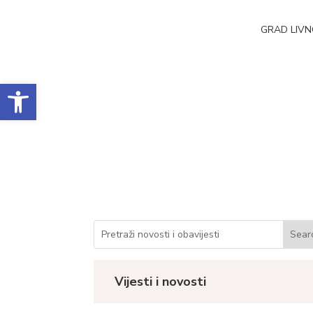
GRAD LIV
Open toolbar
Otvorena izložba Li
Datum objave: 20.04.2022.
Vijesti i novosti