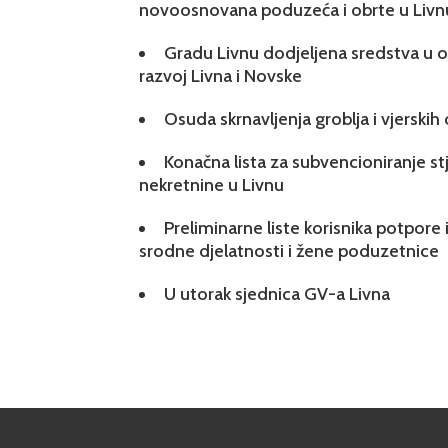
novoosnovana poduzeća i obrte u Livn
Gradu Livnu dodjeljena sredstva u ok
razvoj Livna i Novske
Osuda skrnavljenja groblja i vjerskih
Konačna lista za subvencioniranje s
nekretnine u Livnu
Preliminarne liste korisnika potpore 
srodne djelatnosti i žene poduzetnice
U utorak sjednica GV-a Livna