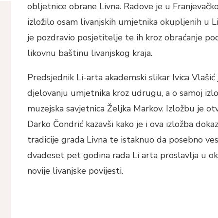
obljetnice obrane Livna. Radove je u Franjevačk
izložilo osam livanjskih umjetnika okupljenih u 
je pozdravio posjetitelje te ih kroz obraćanje p
likovnu baštinu livanjskog kraja.
Predsjednik Li-arta akademski slikar Ivica Vlašić 
djelovanju umjetnika kroz udrugu, a o samoj izlo
muzejska savjetnica Željka Markov. Izložbu je ot
Darko Čondrić kazavši kako je i ova izložba dok
tradicije grada Livna te istaknuo da posebno vese
dvadeset pet godina rada Li arta proslavlja u ok
novije livanjske povijesti.