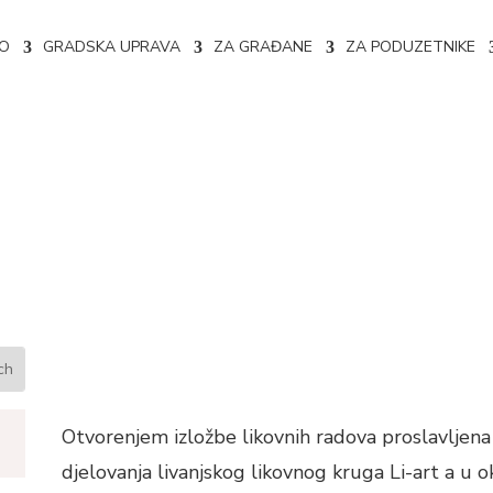
NO
GRADSKA UPRAVA
ZA GRAĐANE
ZA PODUZETNIKE
-arta
Otvorenjem izložbe likovnih radova proslavljena 
djelovanja livanjskog likovnog kruga Li-art a u o