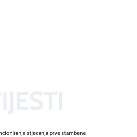
IJESTI
ncioniranje stjecanja prve stambene