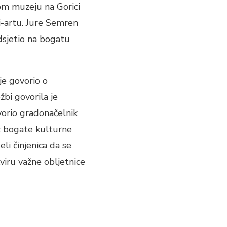
om muzeju na Gorici
Li-artu. Jure Semren
odsjetio na bogatu
je govorio o
žbi govorila je
vorio gradonačelnik
az bogate kulturne
li činjenica da se
viru važne obljetnice