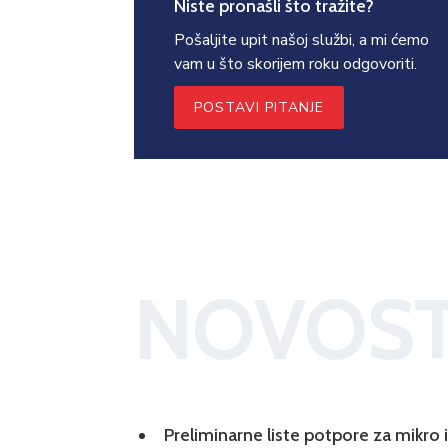
Niste pronašli što tražite?
Pošaljite upit našoj službi, a mi ćemo
vam u što skorijem roku odgovoriti.
POSTAVI PITANJE
NOVOST
Preliminarne liste potpore za mikro