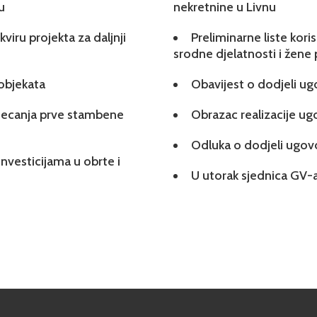
u
nekretnine u Livnu
viru projekta za daljnji
Preliminarne liste kori
srodne djelatnosti i žene
 objekata
Obavijest o dodjeli u
tjecanja prve stambene
Obrazac realizacije u
Odluka o dodjeli ugo
investicijama u obrte i
U utorak sjednica GV-a