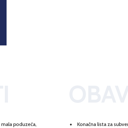
I
OBAV
 i mala poduzeća,
Konačna lista za subve