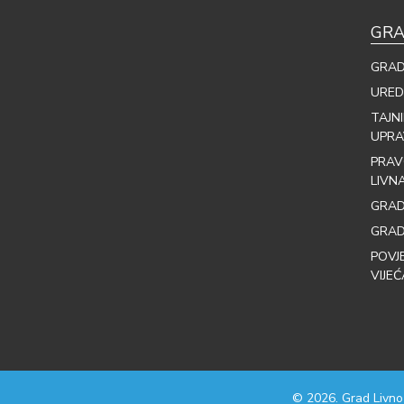
GRA
GRAD
URED
TAJN
UPRA
PRAV
LIVN
GRAD
GRAD
POVJ
VIJEĆ
© 2026. Grad Livno