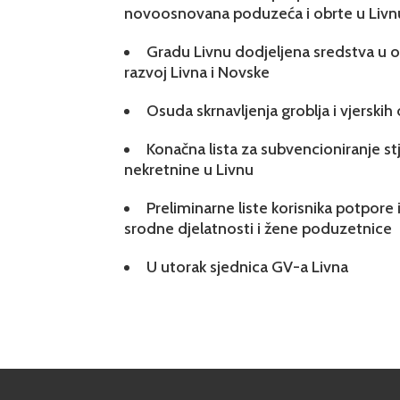
novoosnovana poduzeća i obrte u Livn
Gradu Livnu dodjeljena sredstva u ok
razvoj Livna i Novske
Osuda skrnavljenja groblja i vjerskih
Konačna lista za subvencioniranje s
nekretnine u Livnu
Preliminarne liste korisnika potpore 
srodne djelatnosti i žene poduzetnice
U utorak sjednica GV-a Livna