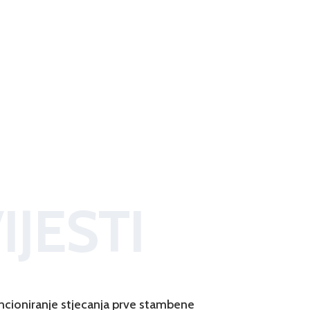
IJESTI
ncioniranje stjecanja prve stambene