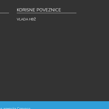
KORISNE POVEZNICE
VLADA HBŽ
g agencija
Convoco