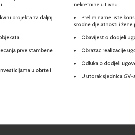
u
nekretnine u Livnu
viru projekta za daljnji
Preliminarne liste kori
srodne djelatnosti i žene
 objekata
Obavijest o dodjeli u
tjecanja prve stambene
Obrazac realizacije u
Odluka o dodjeli ugo
investicijama u obrte i
U utorak sjednica GV-a