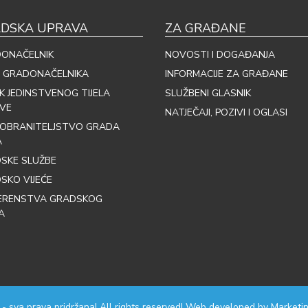
DSKA UPRAVA
ZA GRAĐANE
ONAČELNIK
NOVOSTI I DOGAĐANJA
 GRADONAČELNIKA
INFORMACIJE ZA GRAĐANE
IK JEDINSTVENOG TIJELA
SLUŽBENI GLASNIK
VE
NATJEČAJI, POZIVI I OGLASI
OBRANITELJSTVO GRADA
A
SKE SLUŽBE
SKO VIJEĆE
ERENSTVA GRADSKOG
A
 - sva prava pridržana! All rights reserved! Web developed by
Marketin