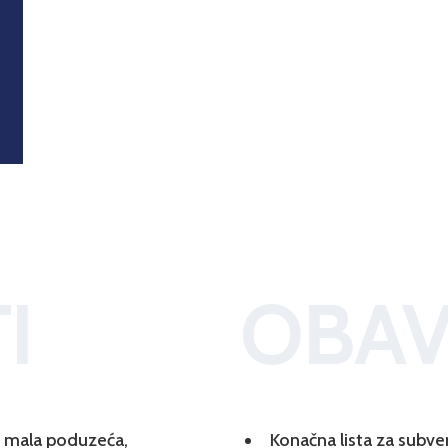
I
OBAV
 i mala poduzeća,
Konačna lista za subve