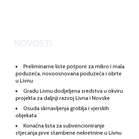
NOVOSTI
Preliminarne liste potpore za mikro i mala
poduzeća, novoosnovana poduzeća i obrte
u Livnu
Gradu Livnu dodjeljena sredstva u okviru
projekta za daljnji razvoj Livna i Novske
Osuda skrnavljenja groblja i vjerskih
objekata
Konačna lista za subvencioniranje
stjecanja prve stambene nekretnine u Livnu