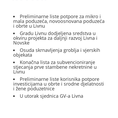
Preliminarne liste potpore za mikro i
mala poduzeća, novoosnovana poduzeća
i obrte u Livnu
Gradu Livnu dodjeljena sredstva u
okviru projekta za daljnji razvoj Livna i
Novske
Osuda skrnavljenja groblja i vjerskih
objekata
Konačna lista za subvencioniranje
stjecanja prve stambene nekretnine u
Livnu
Preliminarne liste korisnika potpore
investicijama u obrte i srodne djelatnosti
i žene poduzetnice
U utorak sjednica GV-a Livna