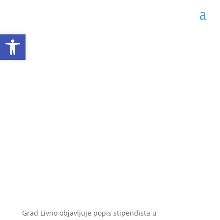
Open toolbar
Popis stipendista
Grada Livna za
2023./2024. godinu
Datum objave: 14.06.2024.
Grad Livno objavljuje popis stipendista u