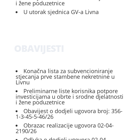
i žene poduzetnice
U utorak sjednica GV-a Livna
OBAVIJESTI
Konačna lista za subvencioniranje
stjecanja prve stambene nekretnine u
Livnu
Preliminarne liste korisnika potpore
investicijama u obrte i srodne djelatnosti
i žene poduzetnice
Obavijest o dodjeli ugovora broj: 356-
1-3-45-5-46/26
Obrazac realizacije ugovora 02-04-
2190/26
Odluka o dodjeli ugovora 02-04-