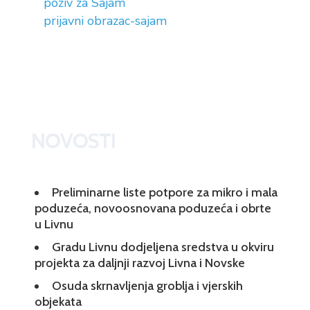
poziv za Sajam
prijavni obrazac-sajam
NOVOSTI
Preliminarne liste potpore za mikro i mala
poduzeća, novoosnovana poduzeća i obrte
u Livnu
Gradu Livnu dodjeljena sredstva u okviru
projekta za daljnji razvoj Livna i Novske
Osuda skrnavljenja groblja i vjerskih
objekata