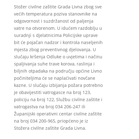
Stožer civilne zaštite Grada Livna zbog sve
većih temperatura poziva stanovnike na
odgovornost i suzdržanost od paljenja
vatre na otvorenom. U idućem razdoblju u
suradnji s djelatnicima Policijske uprave
bit će pojačan nadzor i kontrola naseljenih
mjesta zbog preventivnog djelovanja. U
slučaju kršenja Odluke o uvjetima i načinu
spaljivanja suhe trave korova, raslinja i
biljnih otpadaka na području općine Livno
počiniteljima će se naplaćivati novčane
kazne. U slučaju izbijanja požara potrebno
je obavijestiti vatrogasce na broj 123,
policiju na broj 122, Službu civilne zaštite i
vatrogastva na broj 034 206-247 ili
Županijski operativni centar civilne zaštite
na broj 034 200-965, priopćeno je iz
Stožera civilne zaštite Grada Livna.