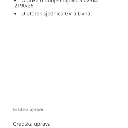
Odluka o dodjeli ugovora 02-04-
2190/26
U utorak sjednica GV-a Livna
Gradska uprava
Gradska uprava