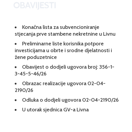
OBAVIJESTI
Konačna lista za subvencioniranje
stjecanja prve stambene nekretnine u Livnu
Preliminarne liste korisnika potpore
investicijama u obrte i srodne djelatnosti i
žene poduzetnice
Obavijest o dodjeli ugovora broj: 356-1-
3-45-5-46/26
Obrazac realizacije ugovora 02-04-
2190/26
Odluka o dodjeli ugovora 02-04-2190/26
U utorak sjednica GV-a Livna