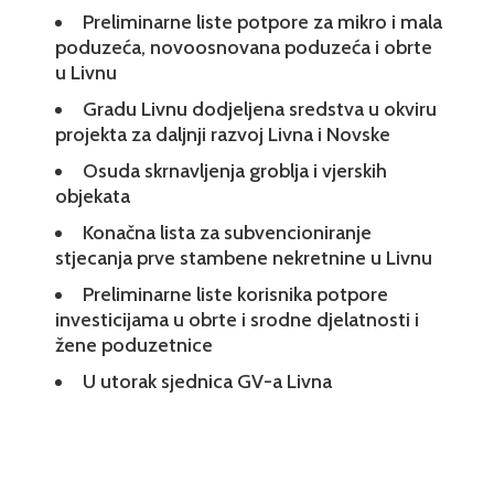
Preliminarne liste potpore za mikro i mala
poduzeća, novoosnovana poduzeća i obrte
u Livnu
Gradu Livnu dodjeljena sredstva u okviru
projekta za daljnji razvoj Livna i Novske
Osuda skrnavljenja groblja i vjerskih
objekata
Konačna lista za subvencioniranje
stjecanja prve stambene nekretnine u Livnu
Preliminarne liste korisnika potpore
investicijama u obrte i srodne djelatnosti i
žene poduzetnice
U utorak sjednica GV-a Livna