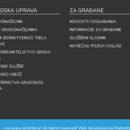
DSKA UPRAVA
ZA GRAĐANE
ONAČELNIK
NOVOSTI I DOGAĐANJA
 GRADONAČELNIKA
INFORMACIJE ZA GRAĐANE
IK JEDINSTVENOG TIJELA
SLUŽBENI GLASNIK
VE
NATJEČAJI, POZIVI I OGLASI
OBRANITELJSTVO GRADA
A
SKE SLUŽBE
SKO VIJEĆE
ERENSTVA GRADSKOG
A
 - sva prava pridržana! All rights reserved! Web developed by
Marketin