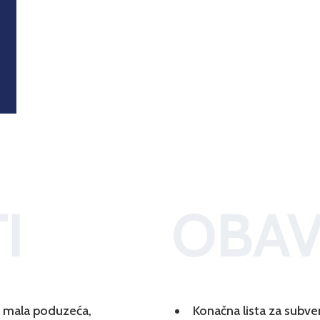
I
OBAV
 i mala poduzeća,
Konačna lista za subve