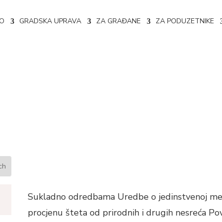
NO
GRADSKA UPRAVA
ZA GRAĐANE
ZA PODUZETNIKE
ta zbog obilnih padalina
Sukladno odredbama Uredbe o jedinstvenoj met
procjenu šteta od prirodnih i drugih nesreća Po