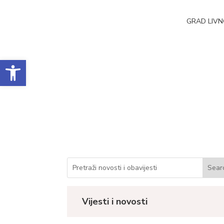
GRAD LIV
Open toolbar
Poziv za prijavu šte
Datum objave: 18.05.2023.
Vijesti i novosti