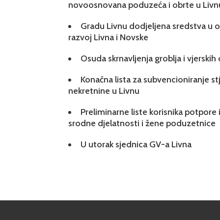
novoosnovana poduzeća i obrte u Livn
Gradu Livnu dodjeljena sredstva u ok
razvoj Livna i Novske
Osuda skrnavljenja groblja i vjerskih
Konačna lista za subvencioniranje s
nekretnine u Livnu
Preliminarne liste korisnika potpore 
srodne djelatnosti i žene poduzetnice
U utorak sjednica GV-a Livna