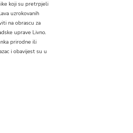
e koji su pretrpjeli
lava uzrokovanih
iti na obrascu za
adske uprave Livno.
ka prirodne ili
zac i obavijest su u