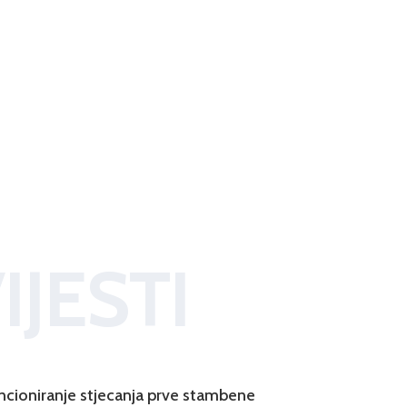
IJESTI
ncioniranje stjecanja prve stambene