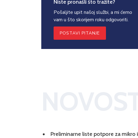
Niste pronašli što tražite?
Pošaljite upit našoj službi, a mi ćemo
vam u što skorijem roku odgovoriti.
POSTAVI PITANJE
NOVOST
Preliminarne liste potpore za mikro