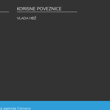
KORISNE POVEZNICE
VLADA HBŽ
g agencija
Convoco