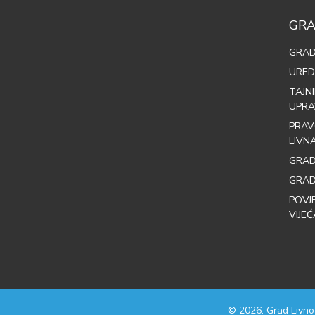
GRA
GRAD
URED
TAJN
UPRA
PRAV
LIVN
GRAD
GRAD
POVJ
VIJEĆ
© 2026. Grad Livno