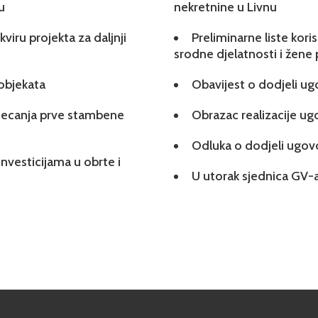
u
nekretnine u Livnu
viru projekta za daljnji
Preliminarne liste kori
srodne djelatnosti i žene
 objekata
Obavijest o dodjeli u
tjecanja prve stambene
Obrazac realizacije u
Odluka o dodjeli ugo
investicijama u obrte i
U utorak sjednica GV-a