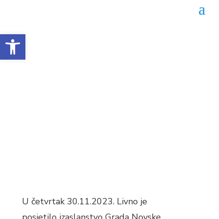
Open toolbar
Predstavnici Grada Novske
boravili u posjeti Livnu
Datum objave: 01.12.2023.
U četvrtak 30.11.2023. Livno je
posjetilo izaslanstvo Grada Novske