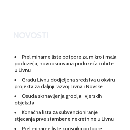
NOVOSTI
Preliminarne liste potpore za mikro i mala
poduzeća, novoosnovana poduzeća i obrte
u Livnu
Gradu Livnu dodjeljena sredstva u okviru
projekta za daljnji razvoj Livna i Novske
Osuda skrnavljenja groblja i vjerskih
objekata
Konačna lista za subvencioniranje
stjecanja prve stambene nekretnine u Livnu
Preliminarne liste korisnika potpore