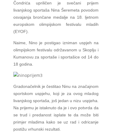
Čondrića upriličen je svečani prijem
livanjskog sportaša Nina Šeremeta povodom
osvajanja brončane medalje na 18. ljetnom
europskom olimpijskom festivalu mladih
(EYOF).
Naime, Nino je postigao izniman uspjeh na
olimpijskom festivalu održavanom u Skoplju i
Kumanovu za sportaše i sportašice od 14 do
18 godina.
Gradonačelnik je čestitao Ninu na značajnom
sportskom uspjehu, koji je za ovog mladog
livanjskog sportaša, još jedan u nizu uspjeha.
Na prijemu je istaknuto da je i ovo potvrda da
se trud i predanost isplate te da može biti
primjer mladima kako se uz rad i odricanje
postižu vrhunski rezultati.