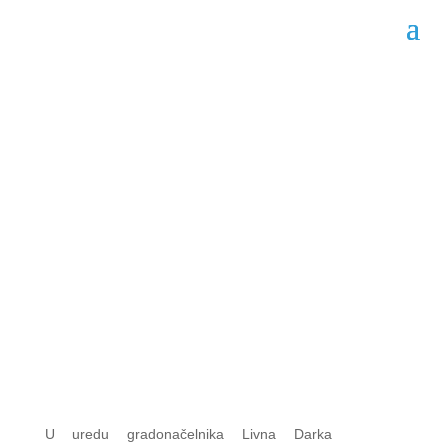
Prijem Nina Šeremeta
kod Gradonačelnika
Livna
Datum objave: 29.07.2025.
U uredu gradonačelnika Livna Darka