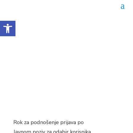
Open toolbar
Produženje roka za prijavu
do 28. siječnja
Datum objave: 19.01.2022.
Rok za podnošenje prijava po
Javnom poziv za odabir korisnika