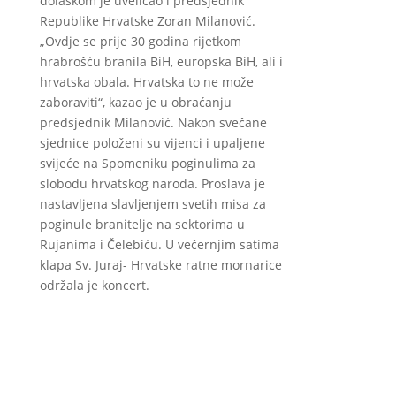
dolaskom je uveličao i predsjednik
Republike Hrvatske Zoran Milanović.
„Ovdje se prije 30 godina rijetkom
hrabrošću branila BiH, europska BiH, ali i
hrvatska obala. Hrvatska to ne može
zaboraviti“, kazao je u obraćanju
predsjednik Milanović. Nakon svečane
sjednice položeni su vijenci i upaljene
svijeće na Spomeniku poginulima za
slobodu hrvatskog naroda. Proslava je
nastavljena slavljenjem svetih misa za
poginule branitelje na sektorima u
Rujanima i Čelebiću. U večernjim satima
klapa Sv. Juraj- Hrvatske ratne mornarice
održala je koncert.