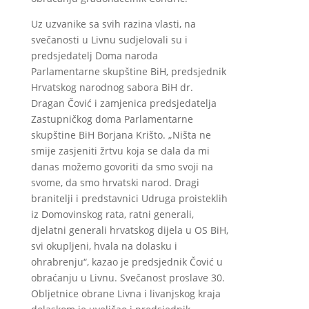
Uz uzvanike sa svih razina vlasti, na
svečanosti u Livnu sudjelovali su i
predsjedatelj Doma naroda
Parlamentarne skupštine BiH, predsjednik
Hrvatskog narodnog sabora BiH dr.
Dragan Čović i zamjenica predsjedatelja
Zastupničkog doma Parlamentarne
skupštine BiH Borjana Krišto. „Ništa ne
smije zasjeniti žrtvu koja se dala da mi
danas možemo govoriti da smo svoji na
svome, da smo hrvatski narod. Dragi
branitelji i predstavnici Udruga proisteklih
iz Domovinskog rata, ratni generali,
djelatni generali hrvatskog dijela u OS BiH,
svi okupljeni, hvala na dolasku i
ohrabrenju“, kazao je predsjednik Čović u
obraćanju u Livnu. Svečanost proslave 30.
Obljetnice obrane Livna i livanjskog kraja