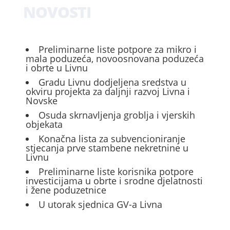
NOVOSTI
Preliminarne liste potpore za mikro i
mala poduzeća, novoosnovana poduzeća
i obrte u Livnu
Gradu Livnu dodjeljena sredstva u
okviru projekta za daljnji razvoj Livna i
Novske
Osuda skrnavljenja groblja i vjerskih
objekata
Konačna lista za subvencioniranje
stjecanja prve stambene nekretnine u
Livnu
Preliminarne liste korisnika potpore
investicijama u obrte i srodne djelatnosti
i žene poduzetnice
U utorak sjednica GV-a Livna