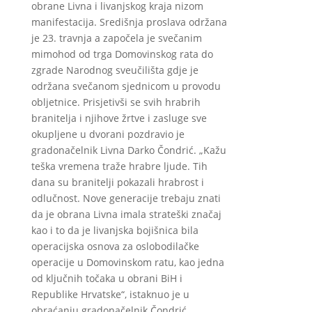
obrane Livna i livanjskog kraja nizom
manifestacija. Središnja proslava održana
je 23. travnja a započela je svečanim
mimohod od trga Domovinskog rata do
zgrade Narodnog sveučilišta gdje je
održana svečanom sjednicom u provodu
obljetnice. Prisjetivši se svih hrabrih
branitelja i njihove žrtve i zasluge sve
okupljene u dvorani pozdravio je
gradonačelnik Livna Darko Čondrić. „Kažu
teška vremena traže hrabre ljude. Tih
dana su branitelji pokazali hrabrost i
odlučnost. Nove generacije trebaju znati
da je obrana Livna imala strateški značaj
kao i to da je livanjska bojišnica bila
operacijska osnova za oslobodilačke
operacije u Domovinskom ratu, kao jedna
od ključnih točaka u obrani BiH i
Republike Hrvatske“, istaknuo je u
obraćanju gradonačelnik Čondrić.