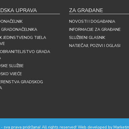
DSKA UPRAVA
ZA GRAĐANE
ONAČELNIK
NOVOSTI I DOGAĐANJA
 GRADONAČELNIKA
INFORMACIJE ZA GRAĐANE
IK JEDINSTVENOG TIJELA
SLUŽBENI GLASNIK
VE
NATJEČAJI, POZIVI I OGLASI
OBRANITELJSTVO GRADA
A
SKE SLUŽBE
SKO VIJEĆE
ERENSTVA GRADSKOG
A
 - sva prava pridržana! All rights reserved! Web developed by
Marketin