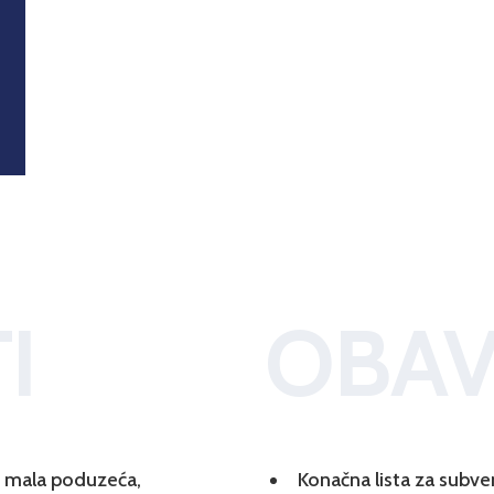
I
OBAV
 i mala poduzeća,
Konačna lista za subve