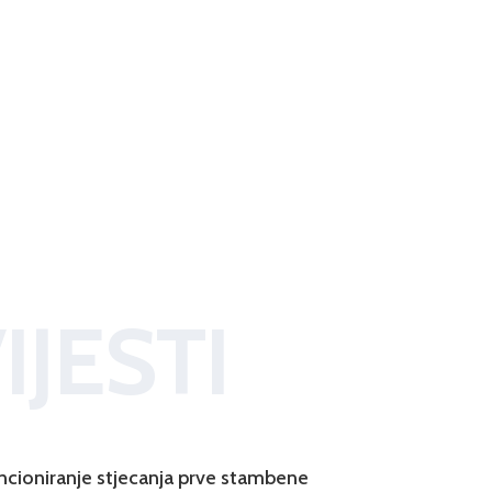
IJESTI
ncioniranje stjecanja prve stambene