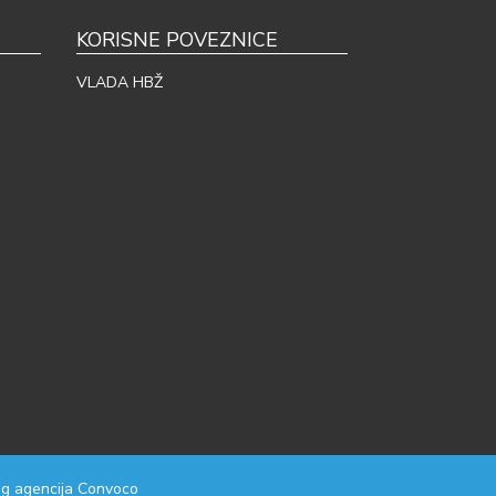
KORISNE POVEZNICE
VLADA HBŽ
g agencija
Convoco