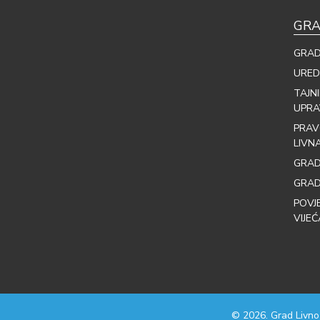
GRA
GRAD
URED
TAJN
UPRA
PRAV
LIVN
GRAD
GRAD
POVJ
VIJEĆ
© 2026. Grad Livno