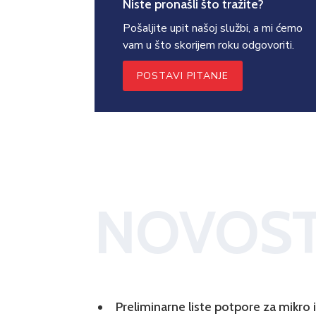
Niste pronašli što tražite?
Pošaljite upit našoj službi, a mi ćemo
vam u što skorijem roku odgovoriti.
POSTAVI PITANJE
NOVOST
Preliminarne liste potpore za mikro