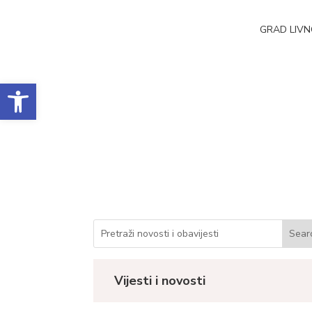
GRAD LIV
Open toolbar
Realizacija ugovora
Datum objave: 16.07.2022.
Vijesti i novosti