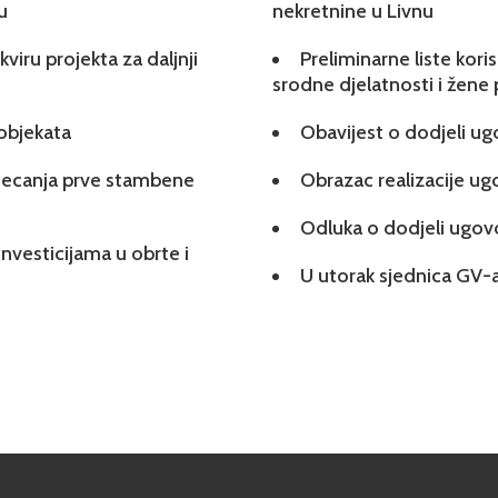
u
nekretnine u Livnu
viru projekta za daljnji
Preliminarne liste kori
srodne djelatnosti i žene
 objekata
Obavijest o dodjeli u
tjecanja prve stambene
Obrazac realizacije u
Odluka o dodjeli ugo
investicijama u obrte i
U utorak sjednica GV-a