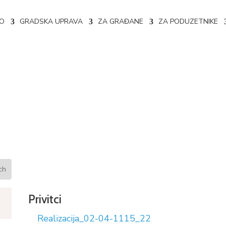
NO
GRADSKA UPRAVA
ZA GRAĐANE
ZA PODUZETNIKE
 02-04-1115/22
Privitci
Realizacija_02-04-1115_22