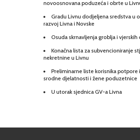
novoosnovana poduzeća i obrte u Livn
Gradu Livnu dodjeljena sredstva u ok
razvoj Livna i Novske
Osuda skrnavljenja groblja i vjerskih
Konačna lista za subvencioniranje s
nekretnine u Livnu
Preliminarne liste korisnika potpore 
srodne djelatnosti i žene poduzetnice
U utorak sjednica GV-a Livna