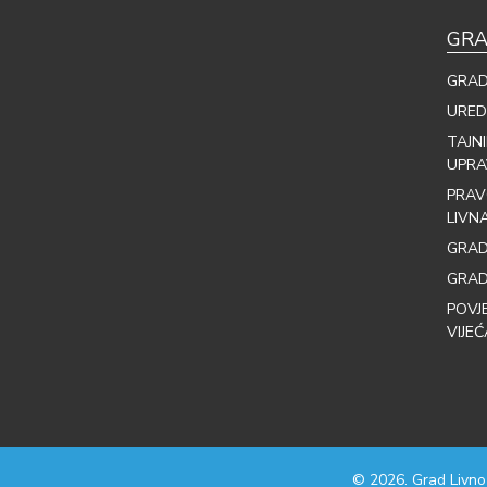
GRA
GRAD
URED
TAJN
UPRA
PRAV
LIVN
GRAD
GRAD
POVJ
VIJEĆ
© 2026. Grad Livno