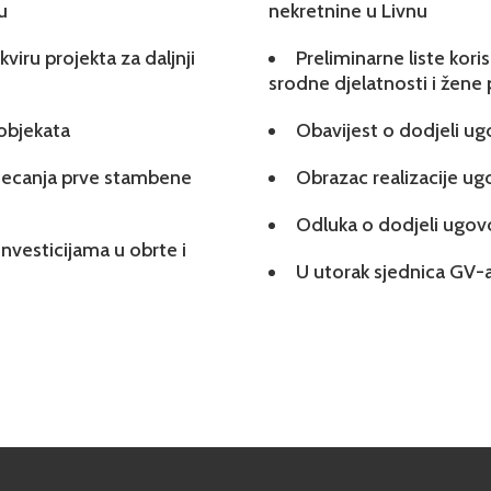
u
nekretnine u Livnu
viru projekta za daljnji
Preliminarne liste kori
srodne djelatnosti i žene
 objekata
Obavijest o dodjeli u
tjecanja prve stambene
Obrazac realizacije u
Odluka o dodjeli ugo
investicijama u obrte i
U utorak sjednica GV-a