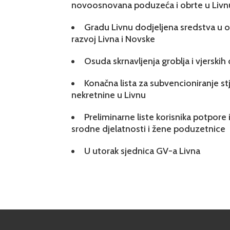
novoosnovana poduzeća i obrte u Livn
Gradu Livnu dodjeljena sredstva u ok
razvoj Livna i Novske
Osuda skrnavljenja groblja i vjerskih
Konačna lista za subvencioniranje s
nekretnine u Livnu
Preliminarne liste korisnika potpore 
srodne djelatnosti i žene poduzetnice
U utorak sjednica GV-a Livna