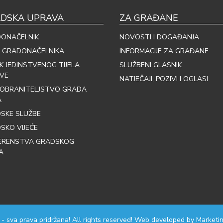
DSKA UPRAVA
ZA GRAĐANE
ONAČELNIK
NOVOSTI I DOGAĐANJA
 GRADONAČELNIKA
INFORMACIJE ZA GRAĐANE
IK JEDINSTVENOG TIJELA
SLUŽBENI GLASNIK
VE
NATJEČAJI, POZIVI I OGLASI
OBRANITELJSTVO GRADA
A
SKE SLUŽBE
SKO VIJEĆE
ERENSTVA GRADSKOG
A
 - sva prava pridržana! All rights reserved! Web developed by
Marketin