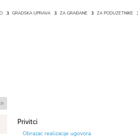
NO
GRADSKA UPRAVA
ZA GRAĐANE
ZA PODUZETNIKE
a 02-04-2037/22
Privitci
Obrazac realizacije ugovora