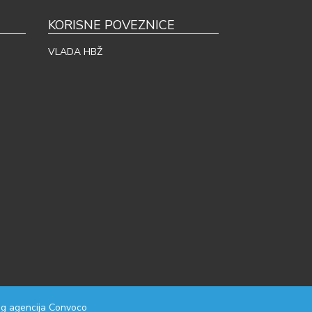
KORISNE POVEZNICE
VLADA HBŽ
g agencija
Convoco