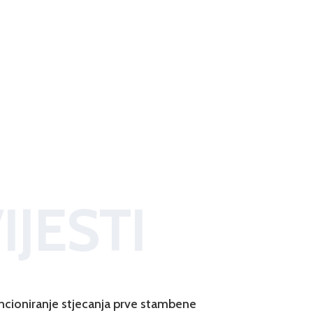
IJESTI
ncioniranje stjecanja prve stambene