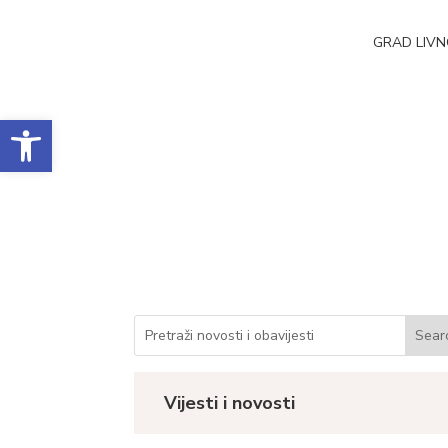
GRAD LIV
Open toolbar
Realizacija ugovor
Datum objave: 11.11.2022.
Vijesti i novosti