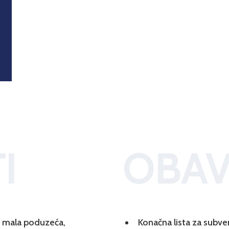
I
OBAV
 i mala poduzeća,
Konačna lista za subve