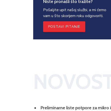
Niste pronašli što tražite?
Pošaljite upit našoj službi, a mi ćemo
vam u što skorijem roku odgovoriti.
POSTAVI PITANJE
NOVOST
Preliminarne liste potpore za mikro