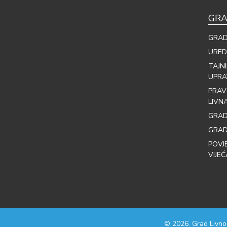
GRA
GRAD
URED
TAJN
UPRA
PRAV
LIVN
GRAD
GRAD
POVJ
VIJEĆ
© 2026. Grad Livno