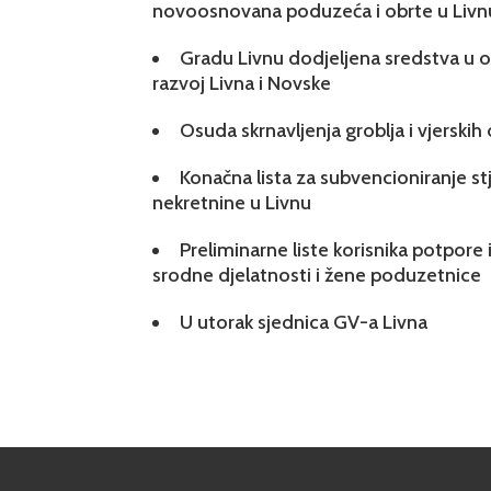
novoosnovana poduzeća i obrte u Livn
Gradu Livnu dodjeljena sredstva u ok
razvoj Livna i Novske
Osuda skrnavljenja groblja i vjerskih
Konačna lista za subvencioniranje s
nekretnine u Livnu
Preliminarne liste korisnika potpore 
srodne djelatnosti i žene poduzetnice
U utorak sjednica GV-a Livna