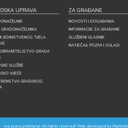
DSKA UPRAVA
ZA GRAĐANE
ONAČELNIK
NOVOSTI I DOGAĐANJA
 GRADONAČELNIKA
INFORMACIJE ZA GRAĐANE
IK JEDINSTVENOG TIJELA
SLUŽBENI GLASNIK
VE
NATJEČAJI, POZIVI I OGLASI
OBRANITELJSTVO GRADA
A
SKE SLUŽBE
SKO VIJEĆE
ERENSTVA GRADSKOG
A
 - sva prava pridržana! All rights reserved! Web developed by
Marketin