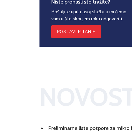
Niste pronašli što tražite?
Pošaljite upit našoj službi, a mi ćemo
vam u što skorijem roku odgovoriti.
POSTAVI PITANJE
NOVOST
Preliminarne liste potpore za mikro