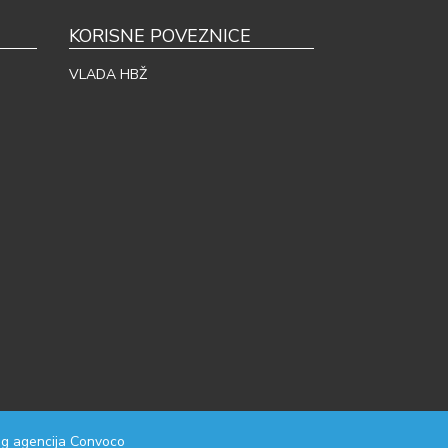
KORISNE POVEZNICE
VLADA HBŽ
g agencija
Convoco