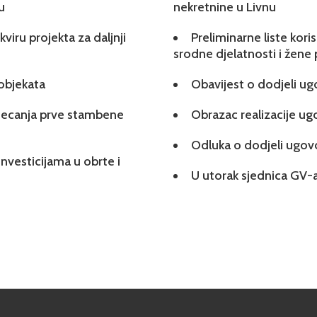
u
nekretnine u Livnu
viru projekta za daljnji
Preliminarne liste kori
srodne djelatnosti i žene
 objekata
Obavijest o dodjeli u
tjecanja prve stambene
Obrazac realizacije u
Odluka o dodjeli ugo
investicijama u obrte i
U utorak sjednica GV-a