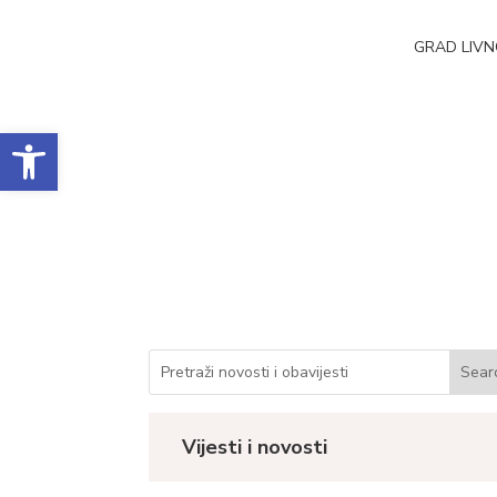
GRAD LIV
Open toolbar
Realizacija ugovor
Datum objave: 07.10.2022.
Vijesti i novosti