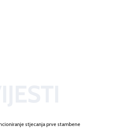
IJESTI
ncioniranje stjecanja prve stambene