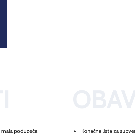
I
OBAV
 i mala poduzeća,
Konačna lista za subve