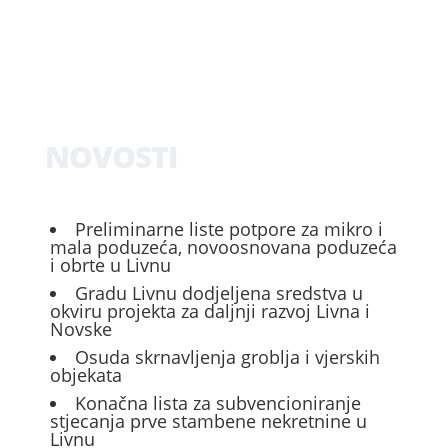
NOVOSTI
Preliminarne liste potpore za mikro i
mala poduzeća, novoosnovana poduzeća
i obrte u Livnu
Gradu Livnu dodjeljena sredstva u
okviru projekta za daljnji razvoj Livna i
Novske
Osuda skrnavljenja groblja i vjerskih
objekata
Konačna lista za subvencioniranje
stjecanja prve stambene nekretnine u
Livnu