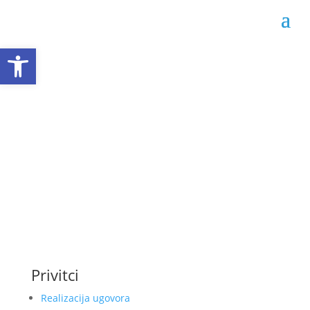
Open toolbar
Realizacija ugovora 02-
04-2111/22
Datum objave: 16.11.2022.
Privitci
Realizacija ugovora