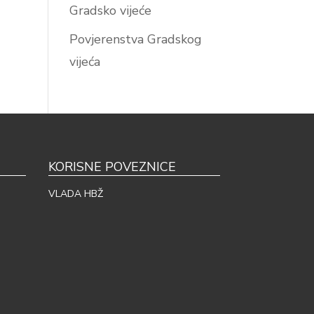
Gradsko vijeće
Povjerenstva Gradskog
vijeća
KORISNE POVEZNICE
VLADA HBŽ