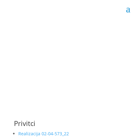
Realizacija ugovora 02-
04-573/22
Datum objave: 22.07.2022.
Privitci
Realizacija 02-04-573_22