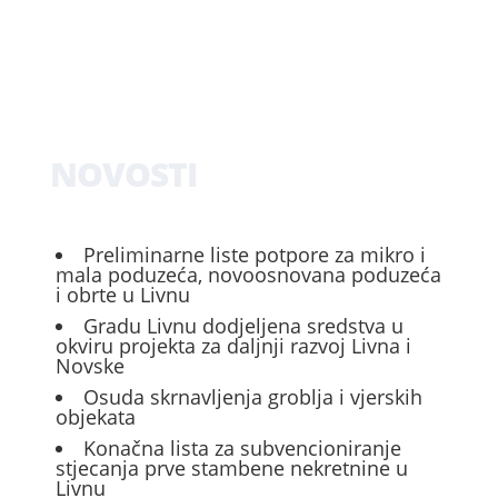
NOVOSTI
Preliminarne liste potpore za mikro i
mala poduzeća, novoosnovana poduzeća
i obrte u Livnu
Gradu Livnu dodjeljena sredstva u
okviru projekta za daljnji razvoj Livna i
Novske
Osuda skrnavljenja groblja i vjerskih
objekata
Konačna lista za subvencioniranje
stjecanja prve stambene nekretnine u
Livnu