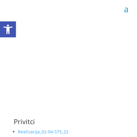
Open toolbar
Realizacija ugovora 02-
04-575/22
Datum objave: 16.07.2022.
Privitci
Realizacija_02-04-575_22