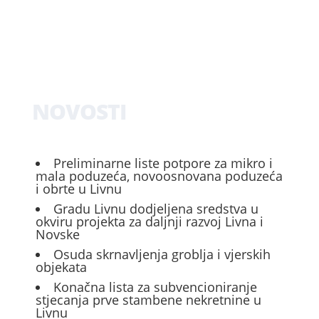
NOVOSTI
Preliminarne liste potpore za mikro i
mala poduzeća, novoosnovana poduzeća
i obrte u Livnu
Gradu Livnu dodjeljena sredstva u
okviru projekta za daljnji razvoj Livna i
Novske
Osuda skrnavljenja groblja i vjerskih
objekata
Konačna lista za subvencioniranje
stjecanja prve stambene nekretnine u
Livnu