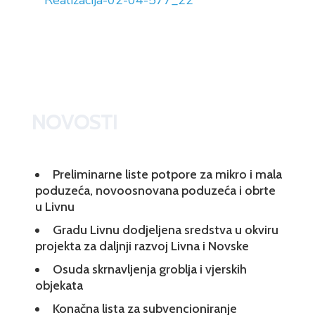
Realizacija-02-04-577_22
NOVOSTI
Preliminarne liste potpore za mikro i mala
poduzeća, novoosnovana poduzeća i obrte
u Livnu
Gradu Livnu dodjeljena sredstva u okviru
projekta za daljnji razvoj Livna i Novske
Osuda skrnavljenja groblja i vjerskih
objekata
Konačna lista za subvencioniranje