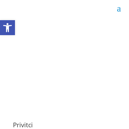
Open toolbar
Realizacija ugovora
270/22 – Dječji vrtić
“Pčelice”
Datum objave: 19.07.2022.
Privitci