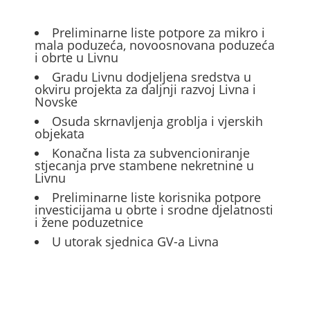
Preliminarne liste potpore za mikro i
mala poduzeća, novoosnovana poduzeća
i obrte u Livnu
Gradu Livnu dodjeljena sredstva u
okviru projekta za daljnji razvoj Livna i
Novske
Osuda skrnavljenja groblja i vjerskih
objekata
Konačna lista za subvencioniranje
stjecanja prve stambene nekretnine u
Livnu
Preliminarne liste korisnika potpore
investicijama u obrte i srodne djelatnosti
i žene poduzetnice
U utorak sjednica GV-a Livna