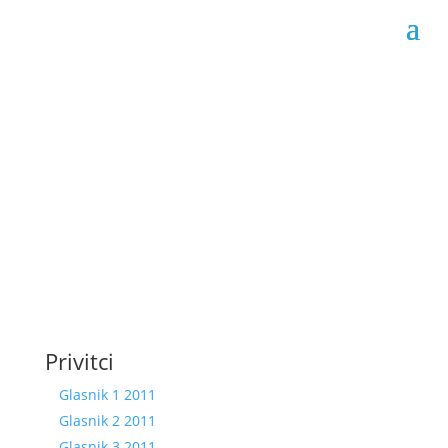
Službeni glasnici 2011
Datum objave: 19.07.2011.
Privitci
Glasnik 1 2011
Glasnik 2 2011
Glasnik 3 2011