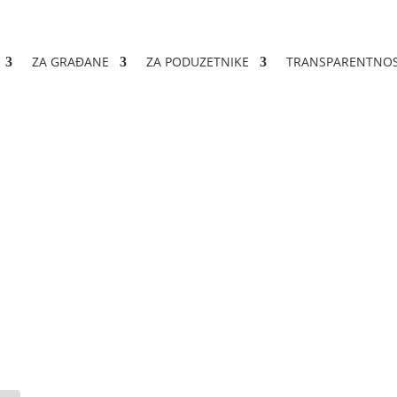
ZA GRAĐANE
ZA PODUZETNIKE
TRANSPARENTNO
ova 2024. godina