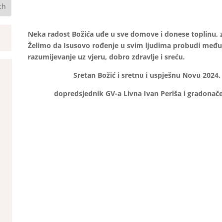
Neka radost Božića uđe u sve domove i donese toplinu, z
Želimo da Isusovo rođenje u svim ljudima probudi među
razumijevanje uz vjeru, dobro zdravlje i sreću.
Sretan Božić i
sretnu i uspješnu Novu 2024.
dopredsjednik GV-a Livna Ivan Periša i gradonač