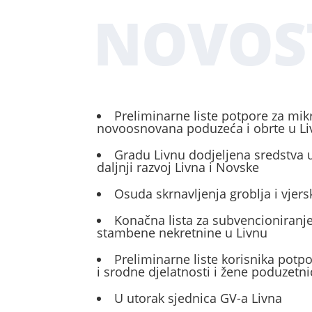
NOVOS
Preliminarne liste potpore za mik
novoosnovana poduzeća i obrte u L
Gradu Livnu dodjeljena sredstva u
daljnji razvoj Livna i Novske
Osuda skrnavljenja groblja i vjers
Konačna lista za subvencioniranje
stambene nekretnine u Livnu
Preliminarne liste korisnika potp
i srodne djelatnosti i žene poduzetni
U utorak sjednica GV-a Livna