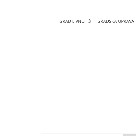
GRAD LIVNO
GRADSKA UPRAVA
Sretan Božić i N
Datum objave: 22.12.2023.