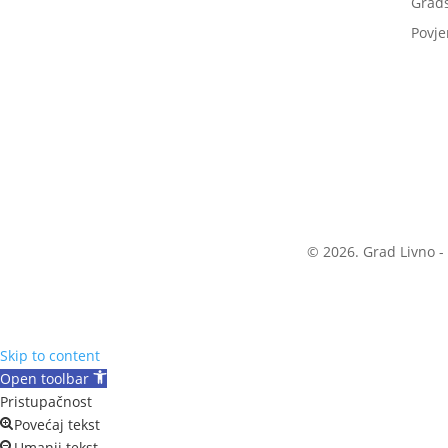
Grads
Povje
© 2026. Grad Livno -
Skip to content
Open toolbar
Pristupačnost
Povećaj tekst
Umanji tekst