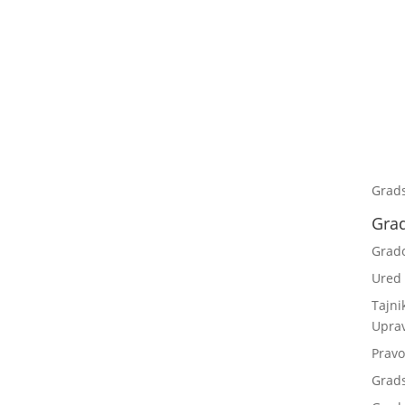
Grad
Gra
Grad
Ured
Tajni
Upra
Pravo
Grad