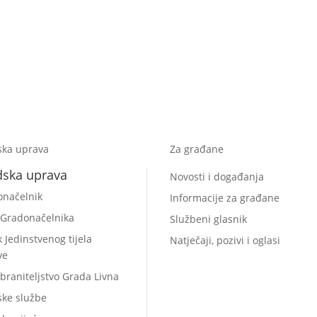
ska uprava
Za građane
dska uprava
Novosti i događanja
onačelnik
Informacije za građane
 Gradonačelnika
Službeni glasnik
k Jedinstvenog tijela
Natječaji, pozivi i oglasi
ve
braniteljstvo Grada Livna
ske službe