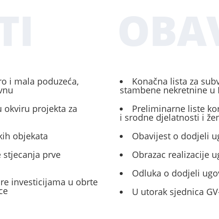
TI
OBAV
ro i mala poduzeća,
Konačna lista za sub
ivnu
stambene nekretnine u 
 okviru projekta za
Preliminarne liste ko
i srodne djelatnosti i ž
kih objekata
Obavijest o dodjeli u
 stjecanja prve
Obrazac realizacije 
Odluka o dodjeli ugo
ore investicijama u obrte
ce
U utorak sjednica GV