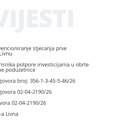
IJESTI
vencioniranje stjecanja prve
Livnu
risnika potpore investicijama u obrte
ene poduzetnice
govora broj: 356-1-3-45-5-46/26
ugovora 02-04-2190/26
vora 02-04-2190/26
-a Livna