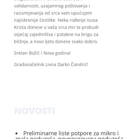
solidarnosti, uzajamnog poštovanja i
razumijevanja od srca vam upućujem
najiskrenije čestitke. Neka rođenje Isusa
Krista donese u vaša srca mir te probudi
osjećaj zajedništva i potakne na brigu za
bližnje, a novo ljeto donese svako dobro.
Sretan Božić i Nova godina!
Gradonačelnik Livna Darko Čondrić!
NOVOSTI
Preliminarne liste potpore za mikro i
mala poduzeća, novoosnovana poduzeća