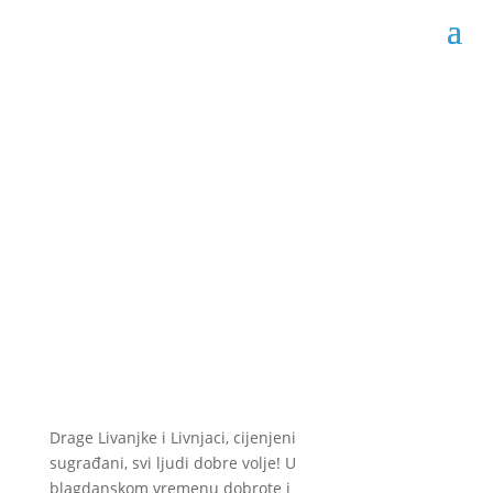
Sretan Božić i Nova
godina!
Datum objave: 22.12.2022.
Drage Livanjke i Livnjaci, cijenjeni
sugrađani, svi ljudi dobre volje! U
blagdanskom vremenu dobrote i