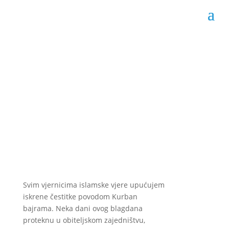
Sretan Kurban bajram
Datum objave: 08.07.2022.
Svim vjernicima islamske vjere upućujem
iskrene čestitke povodom Kurban
bajrama. Neka dani ovog blagdana
proteknu u obiteljskom zajedništvu,