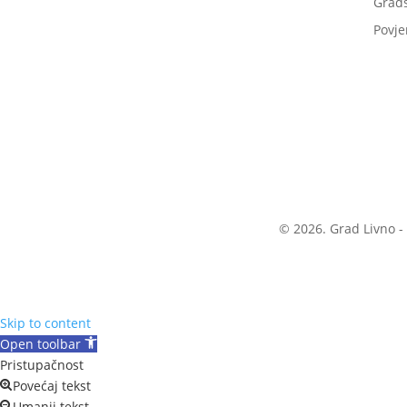
Grads
Povje
© 2026. Grad Livno -
Skip to content
Open toolbar
Pristupačnost
Povećaj tekst
Umanji tekst