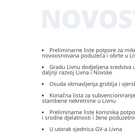
NOVOS
Preliminarne liste potpore za mik
novoosnovana poduzeća i obrte u L
Gradu Livnu dodjeljena sredstva u
daljnji razvoj Livna i Novske
Osuda skrnavljenja groblja i vjers
Konačna lista za subvencioniranje
stambene nekretnine u Livnu
Preliminarne liste korisnika potp
i srodne djelatnosti i žene poduzetni
U utorak sjednica GV-a Livna