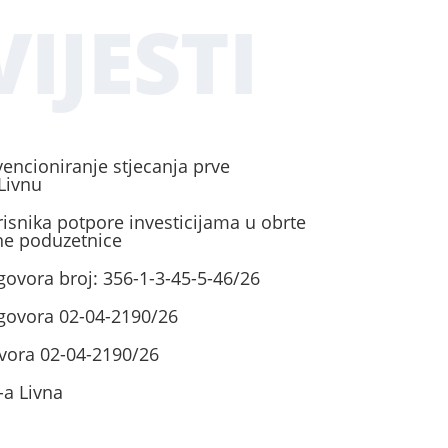
IJESTI
vencioniranje stjecanja prve
Livnu
risnika potpore investicijama u obrte
ene poduzetnice
govora broj: 356-1-3-45-5-46/26
ugovora 02-04-2190/26
vora 02-04-2190/26
-a Livna