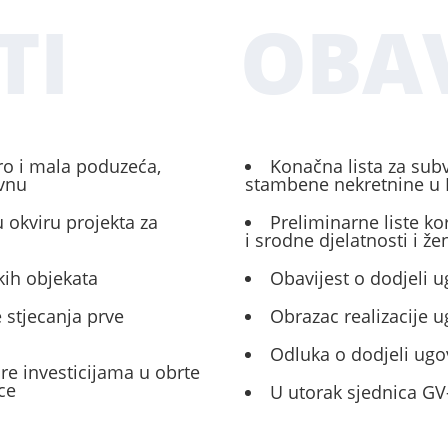
TI
OBAV
ro i mala poduzeća,
Konačna lista za sub
ivnu
stambene nekretnine u 
 okviru projekta za
Preliminarne liste ko
i srodne djelatnosti i ž
kih objekata
Obavijest o dodjeli u
 stjecanja prve
Obrazac realizacije 
Odluka o dodjeli ugo
ore investicijama u obrte
ce
U utorak sjednica GV