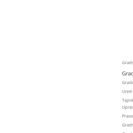
Grad
Gra
Grad
Ured
Tajni
Upra
Pravo
Grad