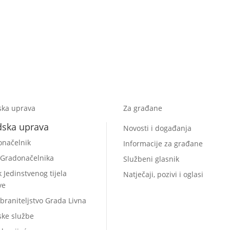
ska uprava
Za građane
dska uprava
Novosti i događanja
onačelnik
Informacije za građane
 Gradonačelnika
Službeni glasnik
k Jedinstvenog tijela
Natječaji, pozivi i oglasi
ve
braniteljstvo Grada Livna
ske službe