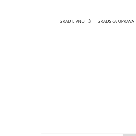
GRAD LIVNO
GRADSKA UPRAVA
Sretan Uskrs!
Datum objave: 28.03.2024.