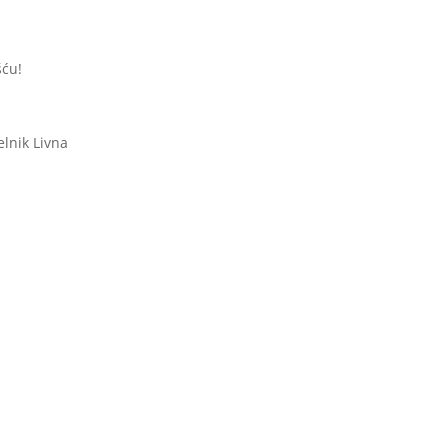
šću!
lnik Livna