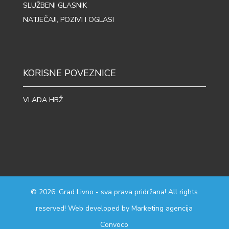
SLUŽBENI GLASNIK
NATJEČAJI, POZIVI I OGLASI
KORISNE POVEZNICE
VLADA HBŽ
© 2026. Grad Livno - sva prava pridržana! All rights
reserved! Web developed by
Marketing agencija
Convoco