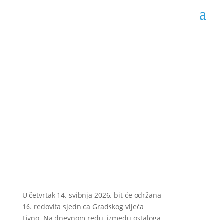
U četvrtak 14. svibnja
sjednica GV-a Livna
Datum objave: 11.05.2026.
U četvrtak 14. svibnja 2026. bit će održana
16. redovita sjednica Gradskog vijeća
Livno. Na dnevnom redu, između ostaloga,