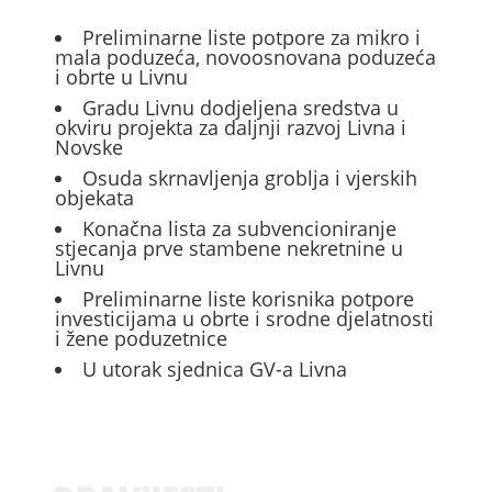
Preliminarne liste potpore za mikro i
mala poduzeća, novoosnovana poduzeća
i obrte u Livnu
Gradu Livnu dodjeljena sredstva u
okviru projekta za daljnji razvoj Livna i
Novske
Osuda skrnavljenja groblja i vjerskih
objekata
Konačna lista za subvencioniranje
stjecanja prve stambene nekretnine u
Livnu
Preliminarne liste korisnika potpore
investicijama u obrte i srodne djelatnosti
i žene poduzetnice
U utorak sjednica GV-a Livna