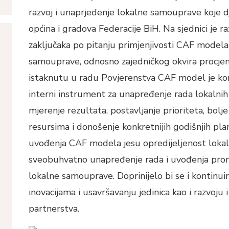
razvoj i unaprjeđenje lokalne samouprave koje d
općina i gradova Federacije BiH. Na sjednici je r
zaključaka po pitanju primjenjivosti CAF modela
samouprave, odnosno zajedničkog okvira procjen
istaknutu u radu Povjerenstva CAF model je kor
interni instrument za unapređenje rada lokalnih
mjerenje rezultata, postavljanje prioriteta, bolje
resursima i donošenje konkretnijih godišnjih plan
uvođenja CAF modela jesu opredijeljenost lokaln
sveobuhvatno unapređenje rada i uvođenja prom
lokalne samouprave. Doprinijelo bi se i kontinu
inovacijama i usavršavanju jedinica kao i razvoju 
partnerstva.