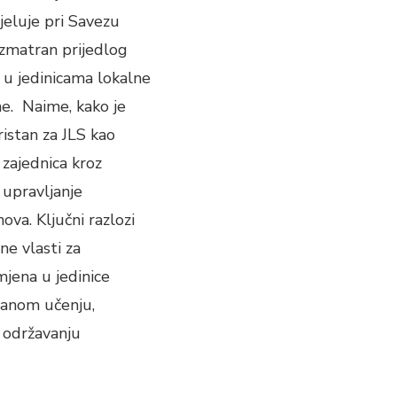
jeluje pri Savezu
azmatran prijedlog
 u jedinicama lokalne
e. Naime, kako je
istan za JLS kao
 zajednica kroz
 upravljanje
ova. Ključni razlozi
e vlasti za
jena u jedinice
iranom učenju,
i održavanju