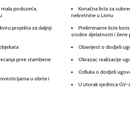
 i mala poduzeća,
Konačna lista za subve
u
nekretnine u Livnu
viru projekta za daljnji
Preliminarne liste kori
srodne djelatnosti i žene
 objekata
Obavijest o dodjeli u
tjecanja prve stambene
Obrazac realizacije u
Odluka o dodjeli ugo
investicijama u obrte i
U utorak sjednica GV-a