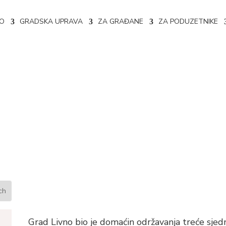
NO
GRADSKA UPRAVA
ZA GRAĐANE
ZA PODUZETNIKE
dnica Povjerenstva za razvoj 
e SOiGFBiH
Grad Livno bio je domaćin održavanja treće sjed