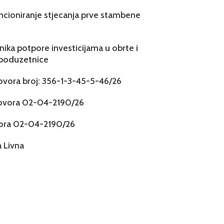
ncioniranje stjecanja prve stambene
snika potpore investicijama u obrte i
 poduzetnice
govora broj: 356-1-3-45-5-46/26
govora 02-04-2190/26
vora 02-04-2190/26
 Livna