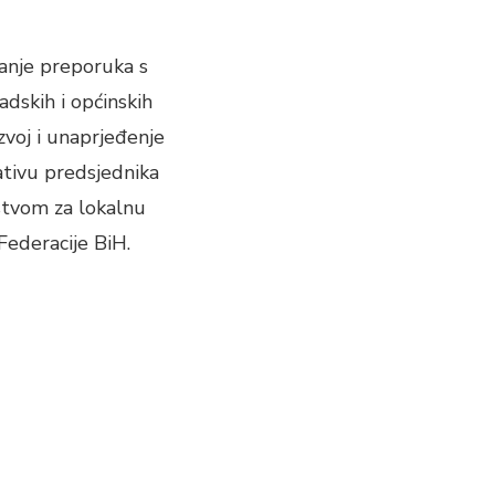
anje preporuka s
adskih i općinskih
zvoj i unaprjeđenje
jativu predsjednika
stvom za lokalnu
ederacije BiH.