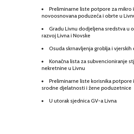
Preliminarne liste potpore za mikro
novoosnovana poduzeća i obrte u Livn
Gradu Livnu dodjeljena sredstva u ok
razvoj Livna i Novske
Osuda skrnavljenja groblja i vjerskih
Konačna lista za subvencioniranje s
nekretnine u Livnu
Preliminarne liste korisnika potpore 
srodne djelatnosti i žene poduzetnice
U utorak sjednica GV-a Livna