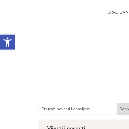
GRAD LIV
Open toolbar
U Livnu održana sje
lokalne samouprav
Datum objave: 12.11.2025.
Vijesti i novosti