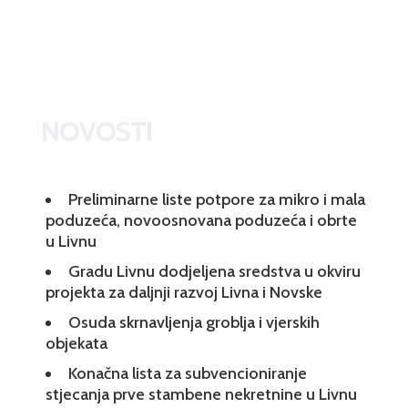
NOVOSTI
Preliminarne liste potpore za mikro i mala
poduzeća, novoosnovana poduzeća i obrte
u Livnu
Gradu Livnu dodjeljena sredstva u okviru
projekta za daljnji razvoj Livna i Novske
Osuda skrnavljenja groblja i vjerskih
objekata
Konačna lista za subvencioniranje
stjecanja prve stambene nekretnine u Livnu